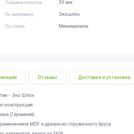
39 мм
Толщина полотна
Экошпон
По материалу
Минимализм
По стилю
икации
Отзывы
Доставка и установка
тие - Эко Шпон
ая конструкция
ака (Германия)
применением MDF и древесно-стружечного бруса
ех элементов двери на 360*