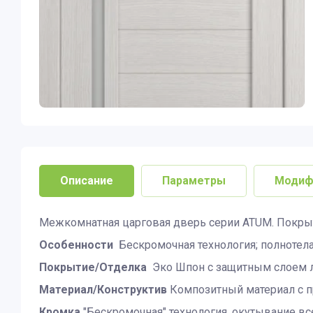
Описание
Параметры
Модиф
Межкомнатная царговая дверь серии ATUM. Покры
Особенности
Бескромочная технология; полнотел
Покрытие/Отделка
Эко Шпон с защитным слоем л
Материал/Конструктив
Композитный материал с 
Кромка
"Бескромочная" технология, окутывание вс