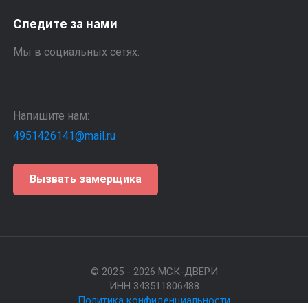
Следите за нами
Мы в социальных сетях:
Напишите нам:
4951426141@mail.ru
Вызвать замерщика
© 2025 - 2026 МСК-ДВЕРИ
ИНН 343511806488
Политика конфиденциальности